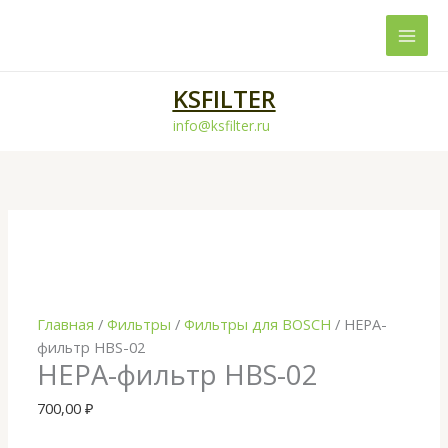
Перейти
к
содержимому
KSFILTER
info@ksfilter.ru
Количество
товара
HEPA-
фильтр
HBS-
02
Главная
/
Фильтры
/
Фильтры для BOSCH
/ HEPA-
фильтр HBS-02
HEPA-фильтр HBS-02
700,00
₽