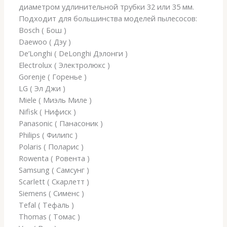
диаметром удлинительной трубки 32 или 35 мм.
Подходит для большинства моделей пылесосов:
Bosch ( Бош )
Daewoo ( Дэу )
De’Longhi ( DeLonghi Дэлонги )
Electrolux ( Электролюкс )
Gorenje ( Горенье )
LG ( Эл Джи )
Miele ( Миэль Миле )
Nifisk ( Нифиск )
Panasonic ( Панасоник )
Philips ( Филипс )
Polaris ( Поларис )
Rowenta ( Ровента )
Samsung ( Самсунг )
Scarlett ( Скарлетт )
Siemens ( Сименс )
Tefal ( Тефаль )
Thomas ( Томас )