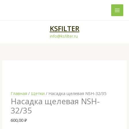
Перейти
к
содержимому
KSFILTER
info@ksfilter.ru
Количество
товара
Насадка
щелевая
NSH-
32/35
Главная
/
Щетки
/ Насадка щелевая NSH-32/35
Насадка щелевая NSH-
32/35
600,00
₽