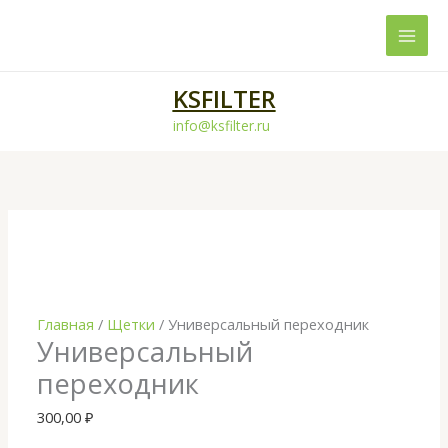
Перейти
к
содержимому
KSFILTER
info@ksfilter.ru
Количество
товара
Универсальный
переходник
Главная
/
Щетки
/ Универсальный переходник
Универсальный
переходник
300,00
₽