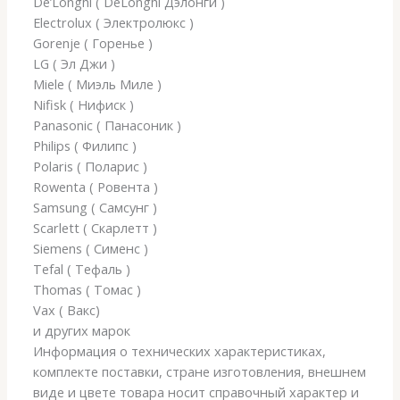
De’Longhi ( DeLonghi Дэлонги )
Electrolux ( Электролюкс )
Gorenje ( Горенье )
LG ( Эл Джи )
Miele ( Миэль Миле )
Nifisk ( Нифиск )
Panasonic ( Панасоник )
Philips ( Филипс )
Polaris ( Поларис )
Rowenta ( Ровента )
Samsung ( Самсунг )
Scarlett ( Скарлетт )
Siemens ( Сименс )
Tefal ( Тефаль )
Thomas ( Томас )
Vax ( Вакс)
и других марок
Информация о технических характеристиках,
комплекте поставки, стране изготовления, внешнем
виде и цвете товара носит справочный характер и